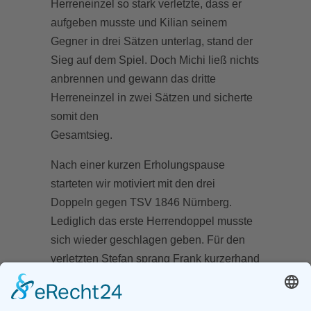
Herreneinzel so stark verletzte, dass er
aufgeben musste und Kilian seinem
Gegner in drei Sätzen unterlag, stand der
Sieg auf dem Spiel. Doch Michi ließ nichts
anbrennen und gewann das dritte
Herreneinzel in zwei Sätzen und sicherte
somit den
Gesamtsieg.
Nach einer kurzen Erholungspause
starteten wir motiviert mit den drei
Doppeln gegen TSV 1846 Nürnberg.
Lediglich das erste Herrendoppel musste
sich wieder geschlagen geben. Für den
verletzten Stefan sprang Frank kurzerhand
ein und gewann so wie Kilian erfolgreich
sein Einzel in zwei klaren Sätzen. Das