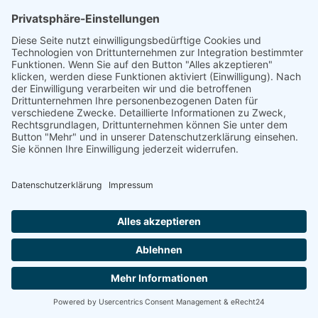
Dameneinzel gewann Yvonne erneut in
zwei Sätzen, wodurch der Gesamtsieg
eingefahren war. Doch auch Fabian und
Chrissi im Mixed und Michi im Einzel
entschieden ihre Partien noch für sich und
machten den somit 7:1 Sieg perfekt.
Derbytime
DJK Schwabach und TSV 1846 Nürnberg
waren „zu Besuch“ und versuchten,
Punkte mit nach Hause zu nehmen, aber
das wollten wir natürlich nicht zulassen.
Im ersten Spiel gegen Nürnberg
begannen die Doppel nicht gut für uns.
Das 1. Herrendoppel ging nach
katastrophaler Leistung an Nürnberg. Das