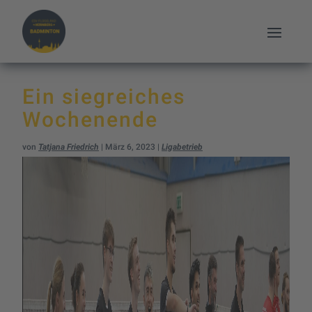
Ein siegreiches
Wochenende
von
Tatjana Friedrich
|
März 6, 2023
|
Ligabetrieb