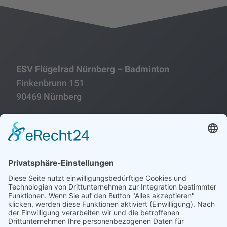
ESV Flügelrad Nürnberg – Badminton
Finkenbrunn 151
90469 Nürnberg
Folgen
Folgen
Impressum
Datenschutzerklärung
Historie