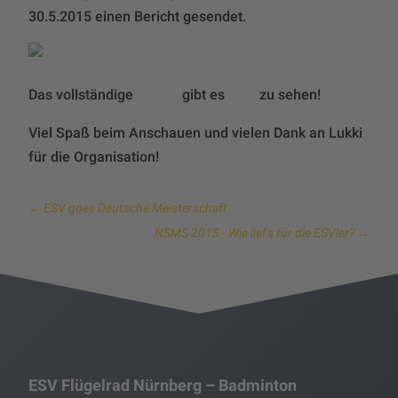
30.5.2015 einen Bericht gesendet.
Video
hier
Das vollständige
gibt es
zu sehen!
Viel Spaß beim Anschauen und vielen Dank an Lukki
für die Organisation!
←
ESV goes Deutsche Meisterschaft
NSMS 2015 - Wie lief's für die ESVler?
→
ESV Flügelrad Nürnberg – Badminton