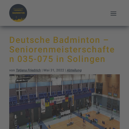
Deutsche Badminton –
Seniorenmeisterschafte
n 035-075 in Solingen
von
Tatjana Friedrich
|
Mai 31, 2022
|
Abteilung