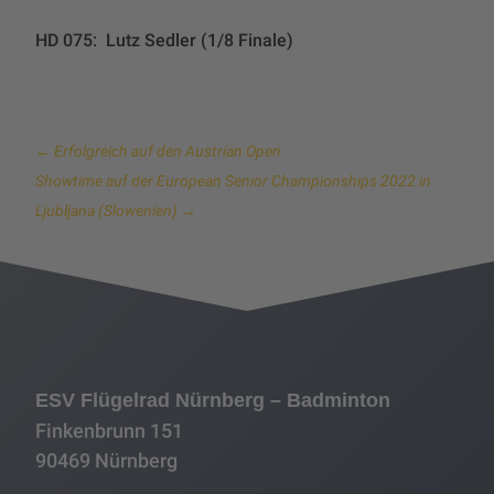
HD 075: Lutz Sedler (1/8 Finale)
←
Erfolgreich auf den Austrian Open
Showtime auf der European Senior Championships 2022 in
Ljubljana (Slowenien)
→
ESV Flügelrad Nürnberg – Badminton
Finkenbrunn 151
90469 Nürnberg