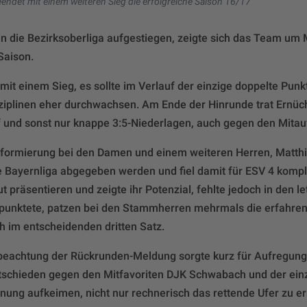
beendet mit einem weiteren Sieg die erfolgreiche Saison 16/17
in die Bezirksoberliga aufgestiegen, zeigte sich das Team um
Saison.
mit einem Sieg, es sollte im Verlauf der einzige doppelte Pun
Disziplinen eher durchwachsen. Am Ende der Hinrunde trat Ernüc
 und sonst nur knappe 3:5-Niederlagen, auch gegen den Mitauf
euformierung bei den Damen und einem weiteren Herren, Matthi
ie Bayernliga abgegeben werden und fiel damit für ESV 4 kompl
t präsentieren und zeigte ihr Potenzial, fehlte jedoch in den l
 punktete, patzen bei den Stammherren mehrmals die erfahre
ch im entscheidenden dritten Satz.
beachtung der Rückrunden-Meldung sorgte kurz für Aufregung-
ntschieden gegen den Mitfavoriten DJK Schwabach und der ein
nung aufkeimen, nicht nur rechnerisch das rettende Ufer zu er