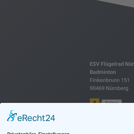
ESV Flügelrad Nü
Badminton
Finkenbrunn 151
90469 Nürnberg
Folgen
Folgen