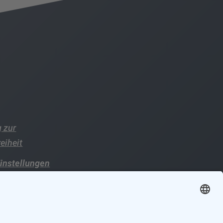
 zur
reiheit
instellungen