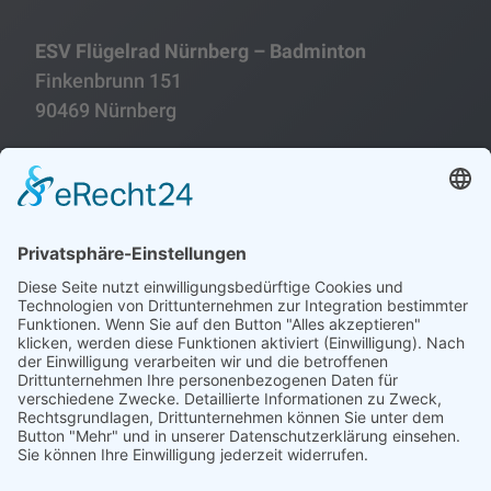
ESV Flügelrad Nürnberg – Badminton
Finkenbrunn 151
90469 Nürnberg
Folgen
Folgen
Impressum
Datenschutzerklärung
Historie
Sitemap