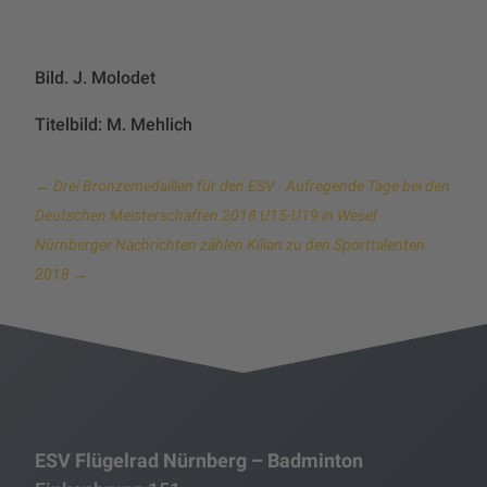
Bild. J. Molodet
Titelbild: M. Mehlich
←
Drei Bronzemedaillen für den ESV - Aufregende Tage bei den
Deutschen Meisterschaften 2018 U15-U19 in Wesel
Nürnberger Nachrichten zählen Kilian zu den Sporttalenten
2018
→
ESV Flügelrad Nürnberg – Badminton