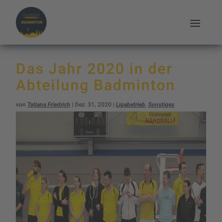
Das Jahr 2020 in der
Abteilung Badminton
von
Tatjana Friedrich
|
Dez. 31, 2020
|
Ligabetrieb
,
Sonstiges