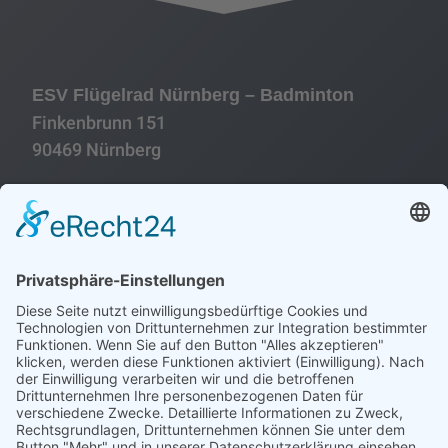
ESV Flügelrad Nürnberg – Badminton
Finkenbrunn 151
90469 Nürnberg
Folgen
Folgen
Impressum
Datenschutzerklärung
Historie