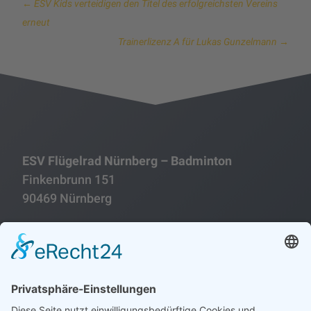
←
ESV Kids verteidigen den Titel des erfolgreichsten Vereins
erneut
Trainerlizenz A für Lukas Gunzelmann
→
ESV Flügelrad Nürnberg – Badminton
Finkenbrunn 151
90469 Nürnberg
Folgen
Folgen
Impressum