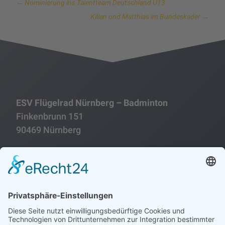
←
Nominierung ins Talentteam Deutschland U13
Kilian und Matthias im Bundeskader
→
ESV Flügelrad Nürnberg – Badminton
Finkenbrunn 151
90469 Nürnberg
Folgen
Folgen
Impressum